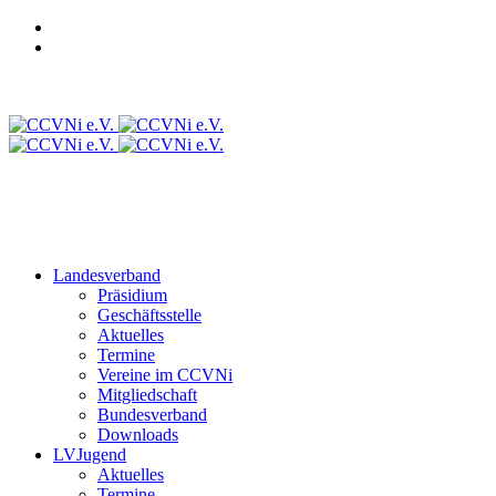
Login CCVD Backoffice
Login CCVD Campus
CCVLV
Intranet
Landesverband
Präsidium
Geschäftsstelle
Aktuelles
Termine
Vereine im CCVNi
Mitgliedschaft
Bundesverband
Downloads
LVJugend
Aktuelles
Termine