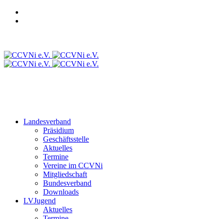
Login CCVD Backoffice
Login CCVD Campus
CCVLV
Intranet
Landesverband
Präsidium
Geschäftsstelle
Aktuelles
Termine
Vereine im CCVNi
Mitgliedschaft
Bundesverband
Downloads
LVJugend
Aktuelles
Termine