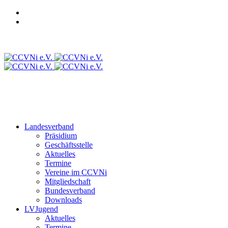
Login CCVD Backoffice
Login CCVD Campus
CCVLV
Intranet
Landesverband
Präsidium
Geschäftsstelle
Aktuelles
Termine
Vereine im CCVNi
Mitgliedschaft
Bundesverband
Downloads
LVJugend
Aktuelles
Termine